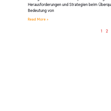
Herausforderungen und Strategien beim Überque
Bedeutung von
Read More »
1
2
North India Lottery Game! We’re here to bri
to-date results, and all the excitement that
dreams. At North India Lottery, every ticket
something extraordinary.