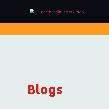
Blogs