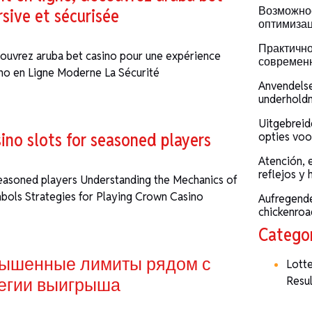
Возможнос
sive et sécurisée
оптимизац
Практично
écouvrez aruba bet casino pour une expérience
современн
ino en Ligne Moderne La Sécurité
Anvendelse
underholdni
Uitgebreid
ino slots for seasoned players
opties voo
Atención, 
reflejos y 
seasoned players Understanding the Mechanics of
bols Strategies for Playing Crown Casino
Aufregende
chickenroa
Categor
вышенные лимиты рядом с
Lott
атегии выигрыша
Resul