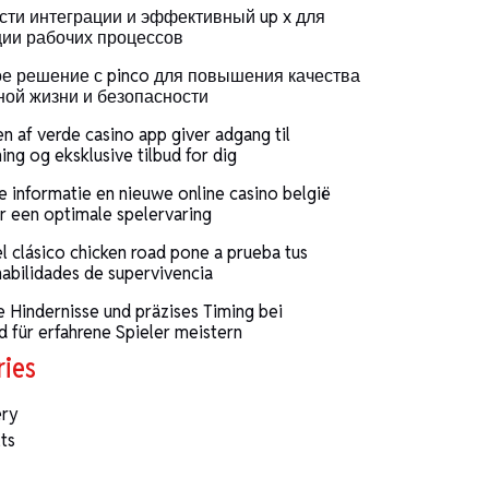
ти интеграции и эффективный up x для
ии рабочих процессов
е решение с pinco для повышения качества
ой жизни и безопасности
n af verde casino app giver adgang til
ng og eksklusive tilbud for dig
e informatie en nieuwe online casino belgië
r een optimale spelervaring
el clásico chicken road pone a prueba tus
habilidades de supervivencia
 Hindernisse und präzises Timing bei
d für erfahrene Spieler meistern
ies
ery
ts