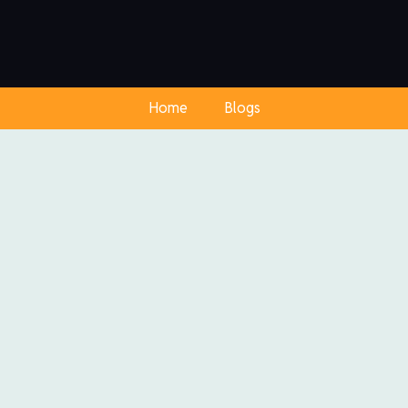
Home
Blogs